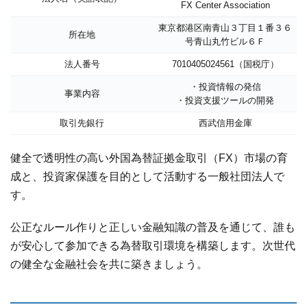
FX Center Association
東京都港区南青山３丁目１番３６
所在地
号青山丸竹ビル６Ｆ
法人番号
7010405024561（
国税庁
）
・投資情報の発信
事業内容
・投資支援ツールの開発
取引先銀行
西武信用金庫
健全で透明性の高い外国為替証拠金取引（FX）市場の育
成と、投資家保護を目的として活動する一般社団法人で
す。
公正なルール作りと正しい金融知識の普及を通じて、誰も
が安心して参加できる為替取引環境を構築します。次世代
の健全な金融社会を共に築きましょう。