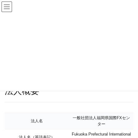
海外FXのおすすめ人気ランキングTOP17！投
資診断士が厳選【2026年最新】
当法人について
HOME
当法人について
法人概要
一般社団法人福岡県国際FXセン
法人名
ター
Fukuoka Prefectural International
法人名（英語表記）