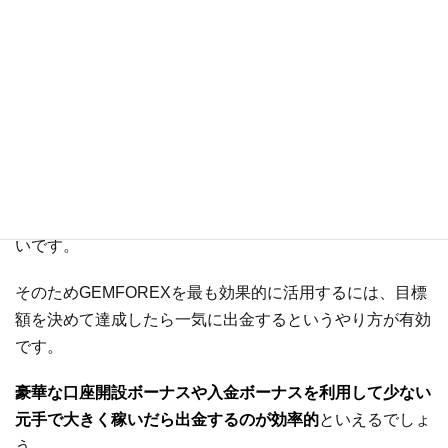
てしまうので、出金タイミングはある
現役トレーダ
ー
程度まとまった額の利益が出てからを
おすすめします。
また、出金した後1ヶ月間は100%ボーナスが50%になる点
にも注意が必要です。
他の海外FX業者と異なり、GEMFOREXではこまめに出金
して利益を確保するということが逆に損失になることが多
いです。
そのためGEMFOREXを最も効果的に活用するには、目標
額を決めて達成したら一気に出金するというやり方が有効
です。
豪華な口座開設ボーナスや入金ボーナスを利用して少ない
元手で大きく稼いだら出金するのが効率的
といえるでしょ
う。